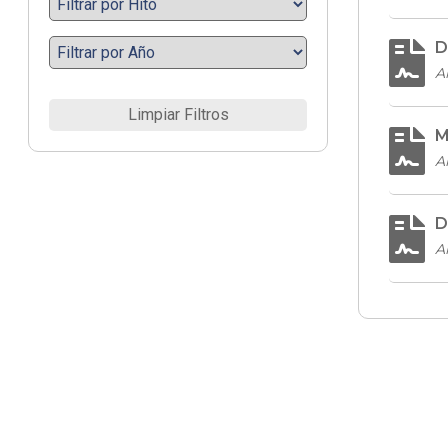
D
A
Limpiar Filtros
M
A
D
A