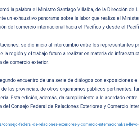
mó la palabra el Ministro Santiago Villalba, de la Dirección de L
lante un exhaustivo panorama sobre la labor que realiza el Minist
ación del comercio internacional hacia el Pacífico y desde el Pacífi
aciones, se dio inicio al intercambio entre los representantes pr
a región y el trabajo futuro a realizar en materia de infraestruct
a de comercio exterior.
segundo encuentro de una serie de diálogos con exposiciones e 
a, de las provincias, de otros organismos públicos pertinentes, f
ria. Esta edición, además, da cumplimiento a lo acordado entre l
ia del Consejo Federal de Relaciones Exteriores y Comercio Inter
/es/consejo-federal-de-relaciones-exteriores-y-comercio-internacional/se-llev