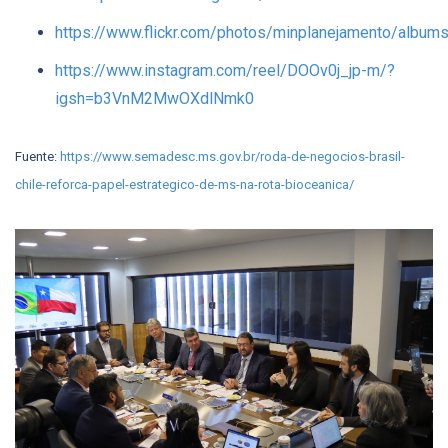
https://www.flickr.com/photos/minplanejamento/alb
https://www.instagram.com/reel/DOOv0j_jp-m/?
igsh=b3VnM2MwOXdlNmk0
Fuente:
https://www.semadesc.ms.gov.br/roda-de-negocios-brasil-
chile-reforca-papel-estrategico-de-ms-na-rota-bioceanica/