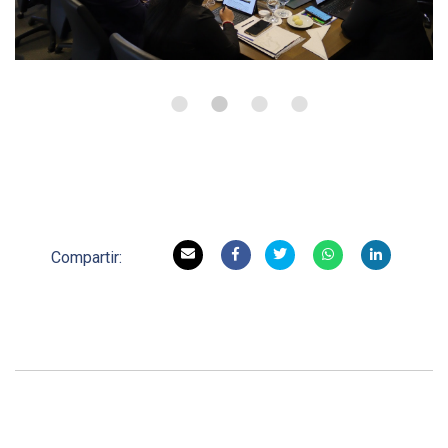
•
•
•
•
Compartir: