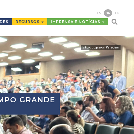
ES
BR
EN
ADES
RECURSOS
IMPRENSA E NOTÍCIAS
V Foro Boqueron, Paraguai
AMPO GRANDE