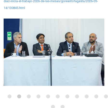
diaz-inicia-el-trabajo-2026-de-las-mesas/goreantofagasta/2026-05-
14/130845.html
•
•
•
•
•
•
•
•
•
•
•
•