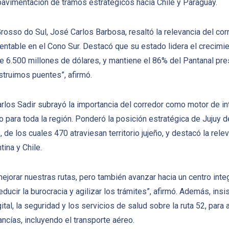
pavimentación de tramos estratégicos hacia Chile y Paraguay.
rosso do Sul, José Carlos Barbosa, resaltó la relevancia del co
tentable en el Cono Sur. Destacó que su estado lidera el crecimi
de 6.500 millones de dólares, y mantiene el 86% del Pantanal pr
struimos puentes”, afirmó.
rlos Sadir subrayó la importancia del corredor como motor de in
co para toda la región. Ponderó la posición estratégica de Jujuy d
, de los cuales 470 atraviesan territorio jujeño, y destacó la re
ina y Chile.
jorar nuestras rutas, pero también avanzar hacia un centro inte
educir la burocracia y agilizar los trámites”, afirmó. Además, ins
gital, la seguridad y los servicios de salud sobre la ruta 52, par
ncías, incluyendo el transporte aéreo.