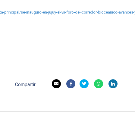
ta-principal/se-inauguro-en-jujuy-el-vii-foro-del-corredor-bioceanico-avances-
Compartir: