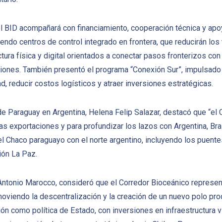
 BID acompañará con financiamiento, cooperación técnica y apoy
uyendo centros de control integrado en frontera, que reducirán lo
ura física y digital orientados a conectar pasos fronterizos con 
iones. También presentó el programa “Conexión Sur”, impulsado 
ad, reducir costos logísticos y atraer inversiones estratégicas.
de Paraguay en Argentina, Helena Felip Salazar, destacó que “el
s exportaciones y para profundizar los lazos con Argentina, Brasil
l Chaco paraguayo con el norte argentino, incluyendo los puente
ón La Paz.
Antonio Marocco, consideró que el Corredor Bioceánico represent
omoviendo la descentralización y la creación de un nuevo polo pro
ón como política de Estado, con inversiones en infraestructura vi