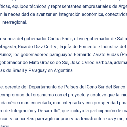
íticas, equipos técnicos y representantes empresariales de Argent
 la necesidad de avanzar en integración económica, conectividad 
interregional.
esencia del gobernador Carlos Sadir; el vicegobernador de Salta
agasta, Ricardo Díaz Cortés; la jefa de Fomento e Industria de
 Muñoz; los gobernadores paraguayos Bernardo Zárate Rudas (Pr
egobernador de Mato Grosso do Sul, José Carlos Barbosa, adem
as de Brasil y Paraguay en Argentina.
le, gerente del Departamento de Países del Cono Sur del Banco
 compromiso del organismo con el proyecto y sostuvo que la inici
Sudamérica más conectada, más integrada y con prosperidad par
o de Integración y Desarrollo”, que incluyó la participación de 
iones concretas para agilizar procesos transfronterizos y mejora
tario.